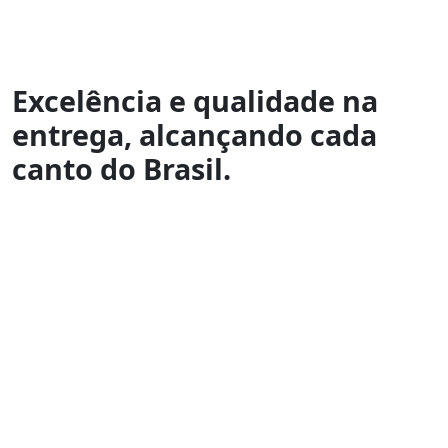
Excelência e qualidade na
entrega, alcançando cada
canto do Brasil.
A JRG Saturno oferece um serviço de entrega para todo
o Brasil, garantindo rapidez e segurança. Nossa equipe
altamente capacitada e tecnologia de ponta asseguram
que suas encomendas cheguem ao destino de forma
eficiente, seja nas grandes capitais ou nas regiões mais
remotas.
Faça uma cotação