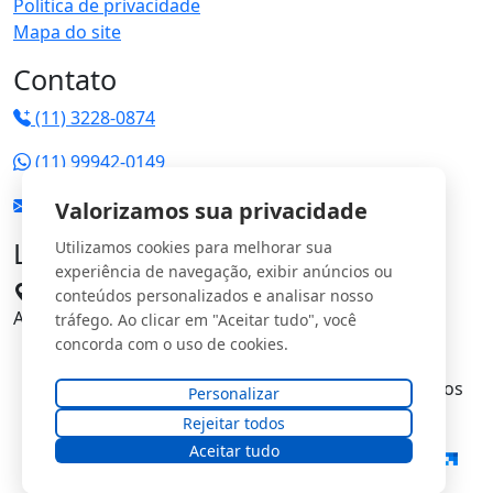
Política de privacidade
Mapa do site
Contato
(11) 3228-0874
(11) 99942-0149
vendas@jrgs.com.br
Valorizamos sua privacidade
Localização
Utilizamos cookies para melhorar sua
experiência de navegação, exibir anúncios ou
Avenida Manoel Domingos Pinto, 198 - Parque
conteúdos personalizados e analisar nosso
Anhangüera CEP: 05120-000
tráfego. Ao clicar em "Aceitar tudo", você
concorda com o uso de cookies.
© Copyright
JRG Saturno Comercial Ltda
. Todos os
Personalizar
direitos reservados.
Rejeitar todos
Aceitar tudo
Desenvolvido e Otimizado por: