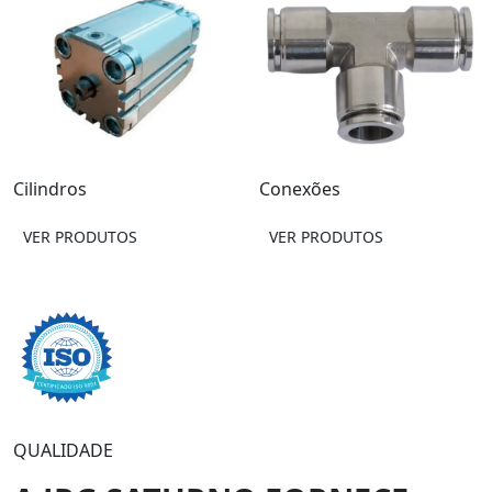
ões
Purgadores
Tratament
RODUTOS
VER PRODUTOS
VER PROD
QUALIDADE