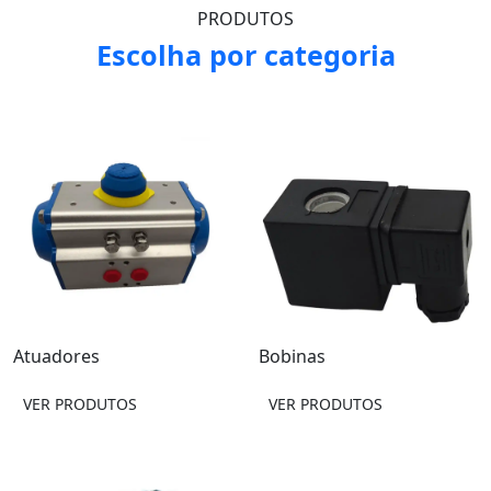
PRODUTOS
Escolha por categoria
s
Ferramentas
Pressosta
RODUTOS
VER PRODUTOS
VER PROD