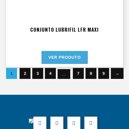
CONJUNTO LUBRIFIL LFR MAXI
VER PRODUTO
1
2
3
4
7
8
9
→
…