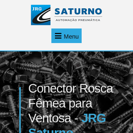
Menu
Conector Rosca
Fêmea para
Ventosa -
JRG
Saturno