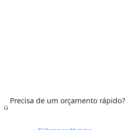
Soluções Pneumáticas Sob Medida
Tipos de Válvulas Pneumáticas Industriais
Válvula Pneumática para Controle de Ar
Válvula Pneumática Preço
Válvulas Pneumáticas São Paulo
Precisa de um orçamento rápido?
Nossa equipe está pronta para te atender agora
mesmo.