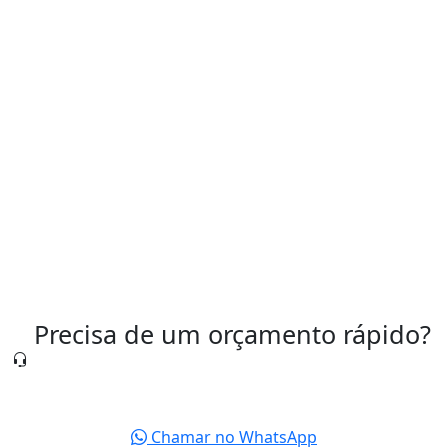
Tipos de Válvulas Pneumáticas Industriais
Válvula Pneumática para Controle de Ar
Válvula Pneumática Preço
Válvulas Pneumáticas São Paulo
Precisa de um orçamento rápido?
Nossa equipe está pronta para te atender agora
mesmo.
Chamar no WhatsApp