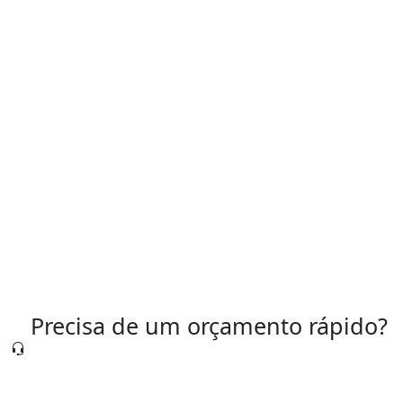
Soluções Pneumáticas Sob Medida
Tipos de Válvulas Pneumáticas Industriais
Válvula Pneumática para Controle de Ar
Válvula Pneumática Preço
Válvulas Pneumáticas São Paulo
Precisa de um orçamento rápido?
Nossa equipe está pronta para te atender agora
mesmo.