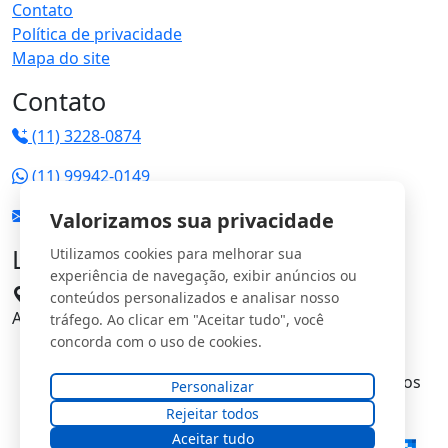
Contato
Política de privacidade
Mapa do site
Contato
(11) 3228-0874
(11) 99942-0149
vendas@jrgs.com.br
Valorizamos sua privacidade
Localização
Utilizamos cookies para melhorar sua
experiência de navegação, exibir anúncios ou
Avenida Manoel Domingos Pinto, 198 - Parque
conteúdos personalizados e analisar nosso
Anhangüera CEP: 05120-000
tráfego. Ao clicar em "Aceitar tudo", você
concorda com o uso de cookies.
© Copyright
JRG Saturno Comercial Ltda
. Todos os
Personalizar
direitos reservados.
Rejeitar todos
Aceitar tudo
Desenvolvido e Otimizado por: