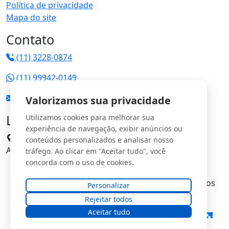
Política de privacidade
Mapa do site
Contato
(11) 3228-0874
(11) 99942-0149
vendas@jrgs.com.br
Valorizamos sua privacidade
Localização
Utilizamos cookies para melhorar sua
experiência de navegação, exibir anúncios ou
Avenida Manoel Domingos Pinto, 198 - Parque
conteúdos personalizados e analisar nosso
Anhangüera CEP: 05120-000
tráfego. Ao clicar em "Aceitar tudo", você
concorda com o uso de cookies.
© Copyright
JRG Saturno Comercial Ltda
. Todos os
Personalizar
direitos reservados.
Rejeitar todos
Aceitar tudo
Desenvolvido e Otimizado por: