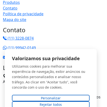
Produtos
Contato
Política de privacidade
Mapa do site
Contato
(11) 3228-0874
(11) 99942-0149
vendas@jrgs.com.br
Valorizamos sua privacidade
Localização
Utilizamos cookies para melhorar sua
experiência de navegação, exibir anúncios ou
Avenida Manoel Domingos Pinto, 198 - Parque
conteúdos personalizados e analisar nosso
Anhangüera CEP: 05120-000
tráfego. Ao clicar em "Aceitar tudo", você
concorda com o uso de cookies.
© Copyright
JRG Saturno Comercial Ltda
. Todos os
Personalizar
direitos reservados.
Rejeitar todos