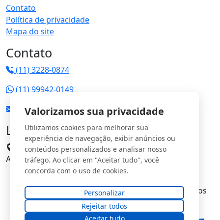
Contato
Política de privacidade
Mapa do site
Contato
(11) 3228-0874
(11) 99942-0149
vendas@jrgs.com.br
Valorizamos sua privacidade
Localização
Utilizamos cookies para melhorar sua
experiência de navegação, exibir anúncios ou
Avenida Manoel Domingos Pinto, 198 - Parque
conteúdos personalizados e analisar nosso
Anhangüera CEP: 05120-000
tráfego. Ao clicar em "Aceitar tudo", você
concorda com o uso de cookies.
© Copyright
JRG Saturno Comercial Ltda
. Todos os
Personalizar
direitos reservados.
Rejeitar todos
Aceitar tudo