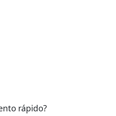
ido
a
umáticos
mpleto
ial
l Pneumática
striais
de Ar
ento rápido?