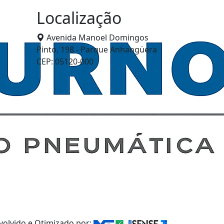
Localização
Avenida Manoel Domingos
Pinto, 198 - Parque Anhangüera
CEP: 05120-000
olvido e Otimizado por: