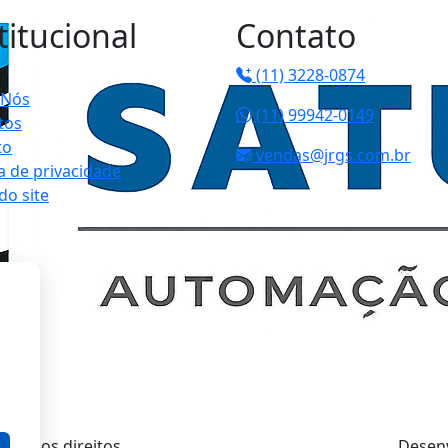
r agora mesmo.
titucional
Contato
(11) 3228-0874
 Nós
(11) 99942-0149
tos
to
vendas@jrgs.com.br
ca de privacidade
o site
Todos os direitos
Desenv