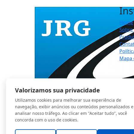
Nossa equipe está pronta para te atende
Ins
Home
Sobre
Produ
Conta
Políti
Mapa d
Valorizamos sua privacidade
Utilizamos cookies para melhorar sua experiência de
navegação, exibir anúncios ou conteúdos personalizados e
analisar nosso tráfego. Ao clicar em "Aceitar tudo", você
concorda com o uso de cookies.
© Copyright
JRG Saturno Comercial Ltda
. 